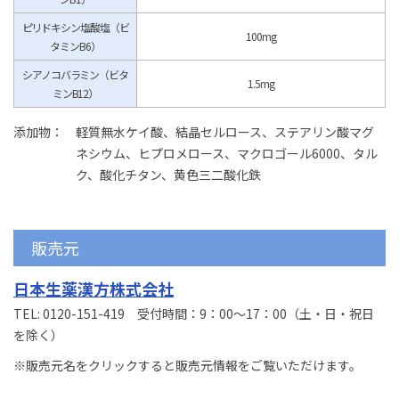
ピリドキシン塩酸塩（ビ
100mg
タミンB6）
シアノコバラミン（ビタ
1.5mg
ミンB12）
添加物：
軽質無水ケイ酸、結晶セルロース、ステアリン酸マグ
ネシウム、ヒプロメロース、マクロゴール6000、タル
ク、酸化チタン、黄色三二酸化鉄
販売元
日本生薬漢方株式会社
TEL: 0120-151-419 受付時間：9：00～17：00（土・日・祝日
を除く）
※販売元名をクリックすると販売元情報をご覧いただけます。