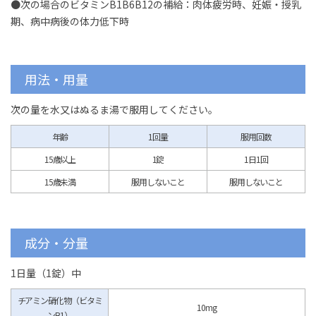
●次の場合のビタミンB1B6B12の補給：肉体疲労時、妊娠・授乳
期、病中病後の体力低下時
用法・用量
次の量を水又はぬるま湯で服用してください。
年齢
1回量
服用回数
15歳以上
1錠
1日1回
15歳未満
服用しないこと
服用しないこと
成分・分量
1日量（1錠）中
チアミン硝化物（ビタミ
10mg
ンB1）