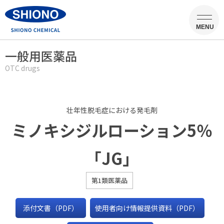
MENU
一般用医薬品
OTC drugs
壮年性脱毛症における発毛剤
ミノキシジルローション5％
「JG」
第1類医薬品
添付文書（PDF）
使用者向け情報提供資料（PDF）