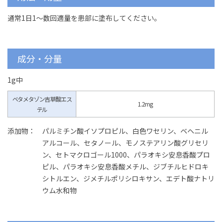
通常1日1～数回適量を患部に塗布してください。
成分・分量
1g中
ベタメタゾン吉草酸エス
1.2mg
テル
添加物：
パルミチン酸イソプロピル、白色ワセリン、ベヘニル
アルコール、セタノール、モノステアリン酸グリセリ
ン、セトマクロゴール1000、パラオキシ安息香酸プロ
ピル、パラオキシ安息香酸メチル、ジブチルヒドロキ
シトルエン、ジメチルポリシロキサン、エデト酸ナトリ
ウム水和物