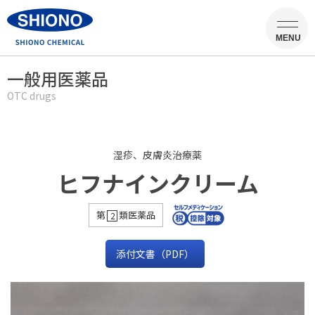
MENU
一般用医薬品
OTC drugs
湿疹、皮膚炎治療薬
ヒフナインクリーム
第
類医薬品
2
添付文書（PDF）